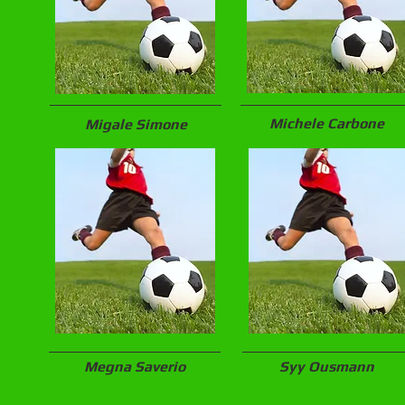
Michele Carbone
Migale Simone
Megna Saverio
Syy Ousmann