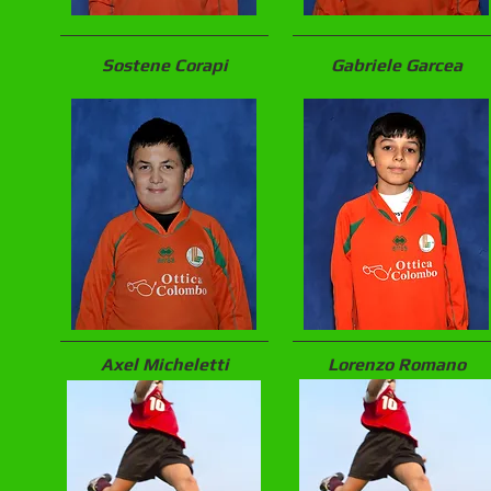
Sostene Corapi
Gabriele Garcea
Axel Micheletti
Lorenzo Romano